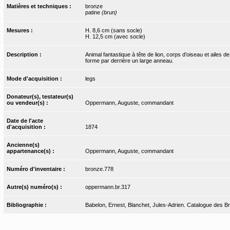
Matières et techniques :
bronze
patine
(brun)
Mesures :
H. 8,6 cm (sans socle)
H. 12,5 cm (avec socle)
Description :
Animal fantastique à tête de lion, corps d’oiseau et ailes 
forme par derrière un large anneau.
Mode d'acquisition :
legs
Donateur(s), testateur(s)
ou vendeur(s) :
Oppermann, Auguste, commandant
Date de l'acte
d'acquisition :
1874
Ancienne(s)
appartenance(s) :
Oppermann, Auguste, commandant
Numéro d'inventaire :
bronze.778
Autre(s) numéro(s) :
oppermann.br.317
Bibliographie :
Babelon, Ernest, Blanchet, Jules-Adrien. Catalogue des Bro