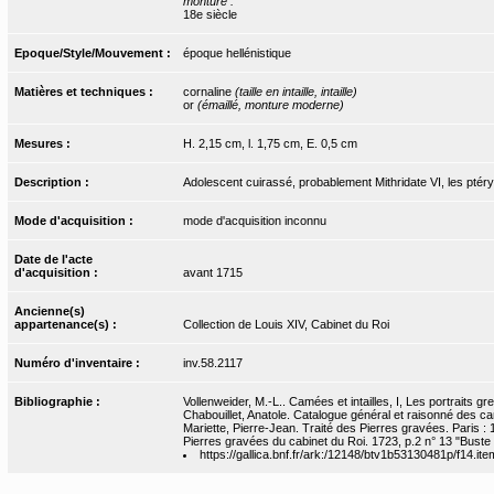
monture :
18e siècle
Epoque/Style/Mouvement :
époque hellénistique
Matières et techniques :
cornaline
(taille en intaille, intaille)
or
(émaillé, monture moderne)
Mesures :
H. 2,15 cm, l. 1,75 cm, E. 0,5 cm
Description :
Adolescent cuirassé, probablement Mithridate VI, les ptér
Mode d'acquisition :
mode d'acquisition inconnu
Date de l'acte
d'acquisition :
avant 1715
Ancienne(s)
appartenance(s) :
Collection de Louis XIV, Cabinet du Roi
Numéro d'inventaire :
inv.58.2117
Bibliographie :
Vollenweider, M.-L.. Camées et intailles, I, Les portraits 
Chabouillet, Anatole. Catalogue général et raisonné des ca
Mariette, Pierre-Jean. Traité des Pierres gravées. Paris : 17
Pierres gravées du cabinet du Roi. 1723, p.2 n° 13 "Buste d
https://gallica.bnf.fr/ark:/12148/btv1b53130481p/f14.ite