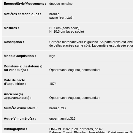
Epoque/Style/Mouvement :
époque romaine
Matières et techniques :
bronze
patine
(vert clair)
Mesures :
H. 7 cm (sans socle)
H. 10,3 cm (avec socle)
Description :
Cerbère marchant vers la gauche. Sa patte droite est levée
de celles placées sur le côté. La dernière est baissée et or
Mode d'acquisition :
legs
Donateur(s), testateur(s)
ou vendeur(s) :
Oppermann, Auguste, commandant
Date de l'acte
d'acquisition :
1874
Ancienne(s)
appartenance(s) :
Oppermann, Auguste, commandant
Numéro d'inventaire :
bronze.793
Autre(s) numéro(s) :
oppermann.br.316
Bibliographie :
LIMC VI. 1992, p.29, Kerberos, ad 67.
Babelon, Ernest, Blanchet, Jules-Adrien. Catalogue des Bro