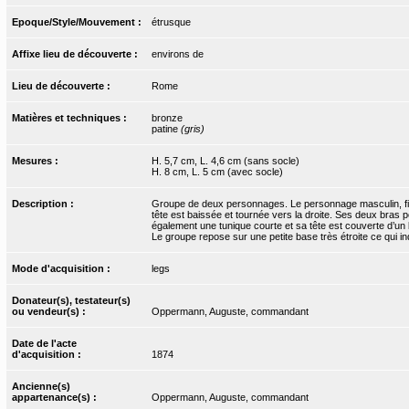
Epoque/Style/Mouvement :
étrusque
Affixe lieu de découverte :
environs de
Lieu de découverte :
Rome
Matières et techniques :
bronze
patine
(gris)
Mesures :
H. 5,7 cm, L. 4,6 cm (sans socle)
H. 8 cm, L. 5 cm (avec socle)
Description :
Groupe de deux personnages. Le personnage masculin, fig
tête est baissée et tournée vers la droite. Ses deux bras 
également une tunique courte et sa tête est couverte d’un
Le groupe repose sur une petite base très étroite ce qui indi
Mode d'acquisition :
legs
Donateur(s), testateur(s)
ou vendeur(s) :
Oppermann, Auguste, commandant
Date de l'acte
d'acquisition :
1874
Ancienne(s)
appartenance(s) :
Oppermann, Auguste, commandant