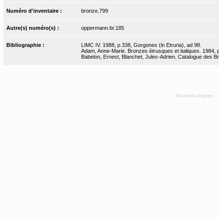
Numéro d'inventaire :
bronze.799
Autre(s) numéro(s) :
oppermann.br.185
Bibliographie :
LIMC IV. 1988, p.338, Gorgones (in Etruria), ad 98.
Adam, Anne-Marie. Bronzes étrusques et italiques. 1984, p
Babelon, Ernest, Blanchet, Jules-Adrien. Catalogue des Bro
Mentions légales