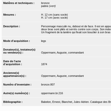
Matières et techniques :
bronze
patine
(vert)
Mesures :
H. 12 cm (sans socle)
H. 17 cm (avec socle)
Description :
Personnage masculin nu, debout et de face. Il est en appui 
deux bras sont pliés et serrés contre son corps. Son index 
Un fragment de la lanière qui fixait son bouclier à son bra
Mode d'acquisition :
legs
Donateur(s), testateur(s)
ou vendeur(s) :
Oppermann, Auguste, commandant
Date de l'acte
d'acquisition :
1874
Ancienne(s)
appartenance(s) :
Oppermann, Auguste, commandant
Numéro d'inventaire :
bronze.807
Autre(s) numéro(s) :
oppermann.br.216
Bibliographie :
Babelon, Ernest, Blanchet, Jules-Adrien. Catalogue des Bro