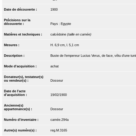
Date de découverte :
1900
Précisions sur la
découverte :
Pays : Egypte
Matières et techniques :
calcédoine
(taille en camée)
Mesures :
H. 6,9 cm, l. 5,1 cm
Description :
Buste de l’empereur Lucius Verus, de face, vêtu d'une tuni
Mode d'acquisition :
achat
Donateur(s), testateur(s)
ou vendeur(s) :
Dosseur
Date de l'acte
d'acquisition :
19/02/1900
Ancienne(s)
appartenance(s) :
Dosseur
Numéro d'inventaire :
camée.294a
Autre(s) numéro(s) :
reg.M.3165