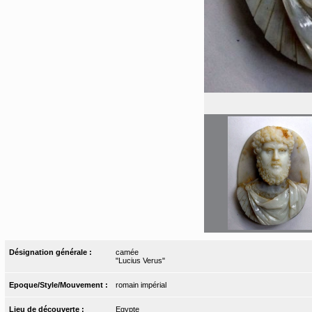
Désignation générale :
camée
"Lucius Verus"
Epoque/Style/Mouvement :
romain impérial
Lieu de découverte :
Egypte