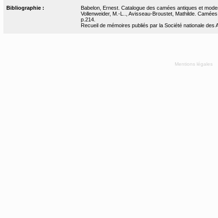
Bibliographie :
Babelon, Ernest. Catalogue des camées antiques et modern
Vollenweider, M.-L.., Avisseau-Broustet, Mathilde. Camées e
p.214.
Recueil de mémoires publiés par la Société nationale des An
Mentions légales