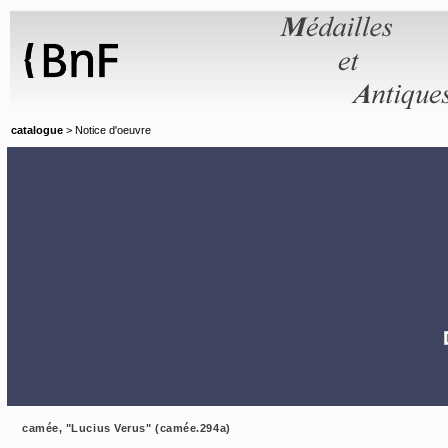
Panneau de gestion des cookies
catalogue
> Notice d'oeuvre
camée, "Lucius Verus" (camée.294a)