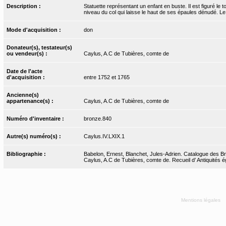
Description :
Statuette représentant un enfant en buste. Il est figuré le 
niveau du col qui laisse le haut de ses épaules dénudé. Le d
Mode d'acquisition :
don
Donateur(s), testateur(s)
ou vendeur(s) :
Caylus, A.C de Tubières, comte de
Date de l'acte
d'acquisition :
entre 1752 et 1765
Ancienne(s)
appartenance(s) :
Caylus, A.C de Tubières, comte de
Numéro d'inventaire :
bronze.840
Autre(s) numéro(s) :
Caylus.IV.LXIX.1
Bibliographie :
Babelon, Ernest, Blanchet, Jules-Adrien. Catalogue des Bro
Caylus, A.C de Tubières, comte de. Recueil d’ Antiquités ég
Mentions légales