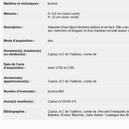
Matières et techniques :
bronze
Mesures :
H. 9,4 cm (sans socle)
H. 12 cm (avec socle)
Description :
Statuette d’une figure féminine debout et de face. Elle a 
aux manches mi-longues et d’un manteau enroulé autour de 
Mode d'acquisition :
don
Donateur(s), testateur(s)
ou vendeur(s) :
Caylus, A.C de Tubières, comte de
Date de l'acte
d'acquisition :
entre 1752 et 1765
Ancienne(s)
appartenance(s) :
Caylus, A.C de Tubières, comte de
Numéro d'inventaire :
bronze.863
Autre(s) numéro(s) :
Caylus.IV.XXVIII.4-5
Bibliographie :
Caylus, A.C de Tubières, comte de. Recueil d’ Antiquités ég
Babelon, Ernest, Blanchet, Jules-Adrien. Catalogue des Bro