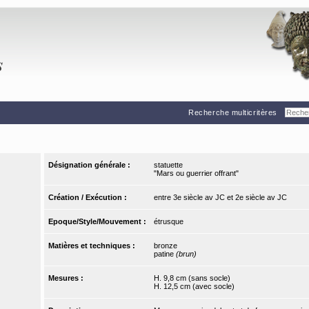
Recherche multicritères
Désignation générale :
statuette
"Mars ou guerrier offrant"
Création / Exécution :
entre 3e siècle av JC et 2e siècle av JC
Epoque/Style/Mouvement :
étrusque
Matières et techniques :
bronze
patine
(brun)
Mesures :
H. 9,8 cm (sans socle)
H. 12,5 cm (avec socle)