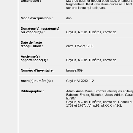
Description :
Mars ou guerrier debout et de face, en appui su
fragmentaire. Il est vêtu d’une cuirasse. Il ti
sur une lance qui a disparu.
Mode d'acquisition :
don
Donateur(s), testateur(s)
ou vendeur(s) :
Caylus, A.C de Tubières, comte de
Date de l'acte
d'acquisition :
entre 1752 et 1765
Ancienne(s)
appartenance(s) :
Caylus, A.C de Tubières, comte de
Numéro d'inventaire :
bronze.909
Autre(s) numéro(s) :
Caylus.VI.XXIX.1-2
Bibliographie :
Adam, Anne-Marie. Bronzes étrusques et italiq
Babelon, Ernest, Blanchet, Jules-Adrien. Catal
fig.907.
Caylus, A.C de Tubières, comte de. Recueil d’ A
1752 et 1767, t.VI, p.91, pl.XXIX, n°1-2.