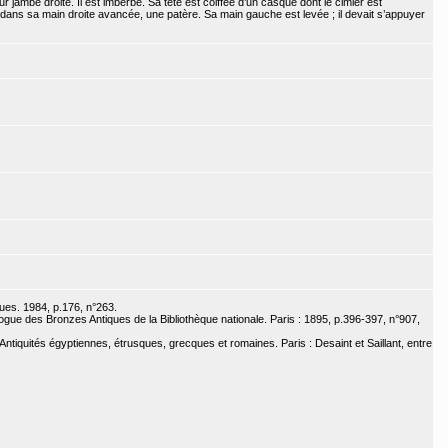
r jambe droite. Il est imberbe. Sa tête est coiffée d’un casque dont le cimier est
ent dans sa main droite avancée, une patère. Sa main gauche est levée ; il devait s’appuyer
ues. 1984, p.176, n°263.
ogue des Bronzes Antiques de la Bibliothèque nationale. Paris : 1895, p.396-397, n°907,
ntiquités égyptiennes, étrusques, grecques et romaines. Paris : Desaint et Saillant, entre