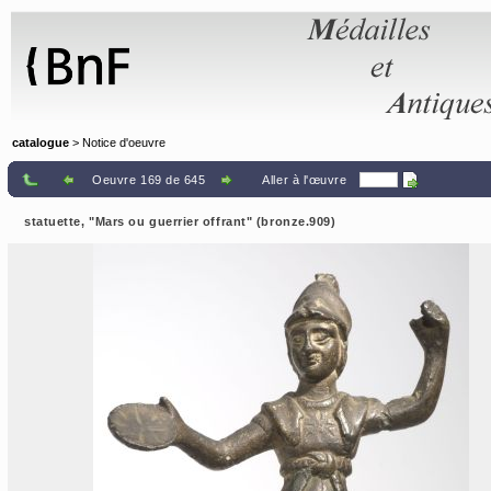
Panneau de gestion des cookies
catalogue
> Notice d'oeuvre
Oeuvre 169 de 645
Aller à l'œuvre
statuette, "Mars ou guerrier offrant" (bronze.909)