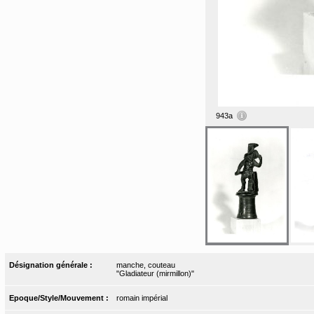
943a
Désignation générale :
manche, couteau
"Gladiateur (mirmillon)"
Epoque/Style/Mouvement :
romain impérial