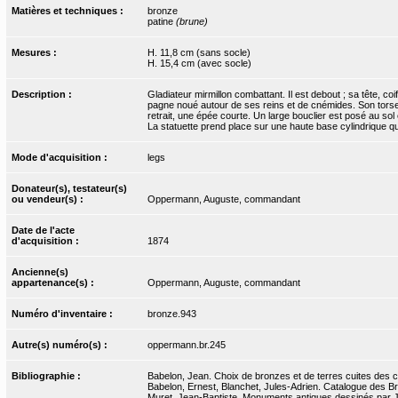
Matières et techniques :
bronze
patine
(brune)
Mesures :
H. 11,8 cm (sans socle)
H. 15,4 cm (avec socle)
Description :
Gladiateur mirmillon combattant. Il est debout ; sa tête, co
pagne noué autour de ses reins et de cnémides. Son torse es
retrait, une épée courte. Un large bouclier est posé au sol
La statuette prend place sur une haute base cylindrique qu
Mode d'acquisition :
legs
Donateur(s), testateur(s)
ou vendeur(s) :
Oppermann, Auguste, commandant
Date de l'acte
d'acquisition :
1874
Ancienne(s)
appartenance(s) :
Oppermann, Auguste, commandant
Numéro d'inventaire :
bronze.943
Autre(s) numéro(s) :
oppermann.br.245
Bibliographie :
Babelon, Jean. Choix de bronzes et de terres cuites des 
Babelon, Ernest, Blanchet, Jules-Adrien. Catalogue des Bro
Muret, Jean-Baptiste. Monuments antiques dessinés par J.-