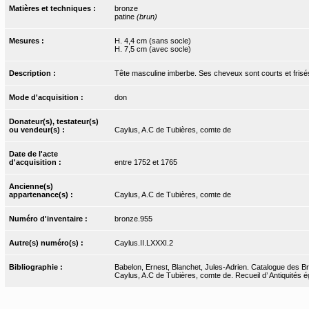
Matières et techniques :
bronze
patine
(brun)
Mesures :
H. 4,4 cm (sans socle)
H. 7,5 cm (avec socle)
Description :
Tête masculine imberbe. Ses cheveux sont courts et frisé
Mode d'acquisition :
don
Donateur(s), testateur(s)
ou vendeur(s) :
Caylus, A.C de Tubières, comte de
Date de l'acte
d'acquisition :
entre 1752 et 1765
Ancienne(s)
appartenance(s) :
Caylus, A.C de Tubières, comte de
Numéro d'inventaire :
bronze.955
Autre(s) numéro(s) :
Caylus.II.LXXXI.2
Bibliographie :
Babelon, Ernest, Blanchet, Jules-Adrien. Catalogue des Bro
Caylus, A.C de Tubières, comte de. Recueil d’ Antiquités ég