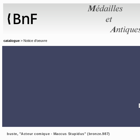
Panneau de gestion des cookies
catalogue
> Notice d'oeuvre
buste, "Acteur comique - Maccus Stupidus" (bronze.987)