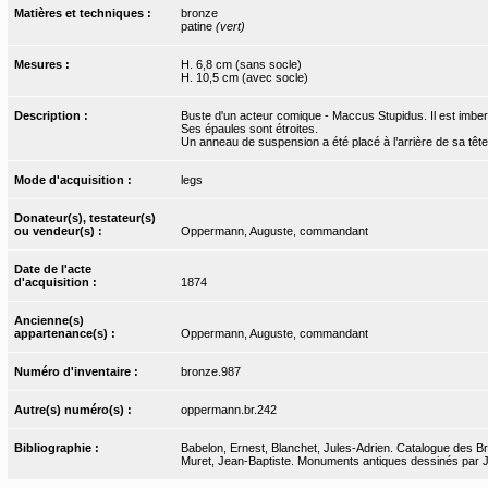
Matières et techniques :
bronze
patine
(vert)
Mesures :
H. 6,8 cm (sans socle)
H. 10,5 cm (avec socle)
Description :
Buste d'un acteur comique - Maccus Stupidus. Il est imberb
Ses épaules sont étroites.
Un anneau de suspension a été placé à l’arrière de sa tête
Mode d'acquisition :
legs
Donateur(s), testateur(s)
ou vendeur(s) :
Oppermann, Auguste, commandant
Date de l'acte
d'acquisition :
1874
Ancienne(s)
appartenance(s) :
Oppermann, Auguste, commandant
Numéro d'inventaire :
bronze.987
Autre(s) numéro(s) :
oppermann.br.242
Bibliographie :
Babelon, Ernest, Blanchet, Jules-Adrien. Catalogue des Bro
Muret, Jean-Baptiste. Monuments antiques dessinés par J.-