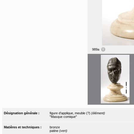
989a
Désignation générale :
figure d'applique, meuble (?)
(élément)
"Masque comique"
Matières et techniques :
bronze
patine
(vert)