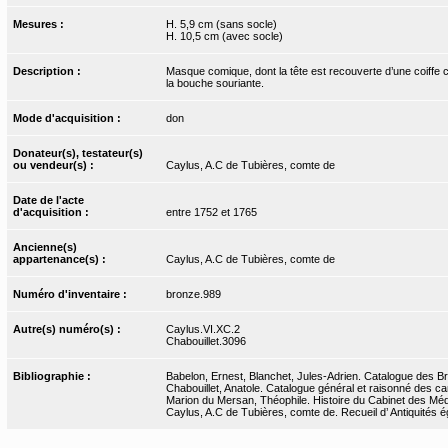
Mesures :
H. 5,9 cm (sans socle)
H. 10,5 cm (avec socle)
Description :
Masque comique, dont la tête est recouverte d’une coiffe co
la bouche souriante.
Mode d'acquisition :
don
Donateur(s), testateur(s)
ou vendeur(s) :
Caylus, A.C de Tubières, comte de
Date de l'acte
d'acquisition :
entre 1752 et 1765
Ancienne(s)
appartenance(s) :
Caylus, A.C de Tubières, comte de
Numéro d'inventaire :
bronze.989
Autre(s) numéro(s) :
Caylus.VI.XC.2
Chabouillet.3096
Bibliographie :
Babelon, Ernest, Blanchet, Jules-Adrien. Catalogue des Bro
Chabouillet, Anatole. Catalogue général et raisonné des ca
Marion du Mersan, Théophile. Histoire du Cabinet des Médai
Caylus, A.C de Tubières, comte de. Recueil d’ Antiquités ég