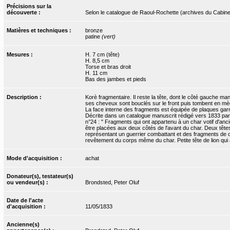
Précisions sur la
découverte :
Selon le catalogue de Raoul-Rochette (archives du Cabin
Matières et techniques :
bronze
patine
(vert)
Mesures :
H. 7 cm (tête)
H. 8,5 cm
Torse et bras droit
H. 11 cm
Bas des jambes et pieds
Description :
Korè fragmentaire. Il reste la tête, dont le côté gauche ma
ses cheveux sont bouclés sur le front puis tombent en mèc
La face interne des fragments est équipée de plaques garn
Décrite dans un catalogue manuscrit rédigé vers 1833 pa
n°24 : " Fragments qui ont appartenu à un char votif d'anc
être placées aux deux côtés de l'avant du char. Deux tête
représentant un guerrier combattant et des fragments de d
revêtement du corps même du char. Petite tête de lion qui a
Mode d'acquisition :
achat
Donateur(s), testateur(s)
ou vendeur(s) :
Brondsted, Peter Oluf
Date de l'acte
d'acquisition :
11/05/1833
Ancienne(s)