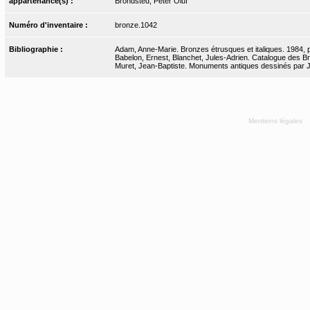
appartenance(s) :
Brondsted, Peter Oluf
Numéro d'inventaire :
bronze.1042
Bibliographie :
Adam, Anne-Marie. Bronzes étrusques et italiques. 1984, 
Babelon, Ernest, Blanchet, Jules-Adrien. Catalogue des Bro
Muret, Jean-Baptiste. Monuments antiques dessinés par J.-
Mentions légales