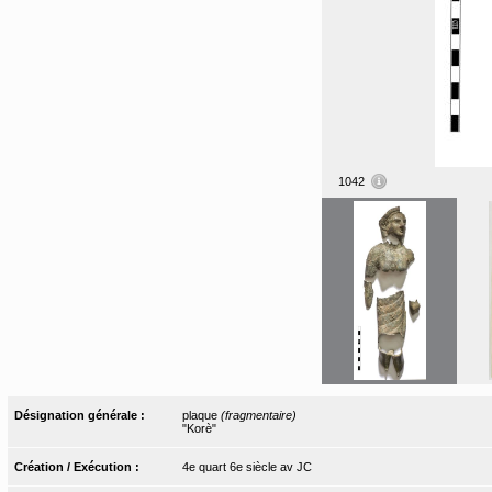
1042
Désignation générale :
plaque
(fragmentaire)
"Korè"
Création / Exécution :
4e quart 6e siècle av JC