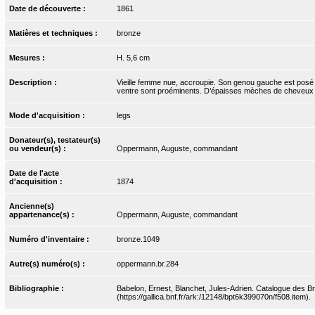
Date de découverte :
1861
Matières et techniques :
bronze
Mesures :
H. 5,6 cm
Description :
Vieille femme nue, accroupie. Son genou gauche est posé à
ventre sont proéminents. D’épaisses mèches de cheveux 
Mode d'acquisition :
legs
Donateur(s), testateur(s)
ou vendeur(s) :
Oppermann, Auguste, commandant
Date de l'acte
d'acquisition :
1874
Ancienne(s)
appartenance(s) :
Oppermann, Auguste, commandant
Numéro d'inventaire :
bronze.1049
Autre(s) numéro(s) :
oppermann.br.284
Bibliographie :
Babelon, Ernest, Blanchet, Jules-Adrien. Catalogue des Bro
(https://gallica.bnf.fr/ark:/12148/bpt6k399070n/f508.item).