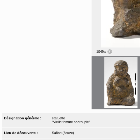
1049a
Désignation générale :
statuette
"Vieille femme accroupie"
Lieu de découverte :
Saône (fleuve)