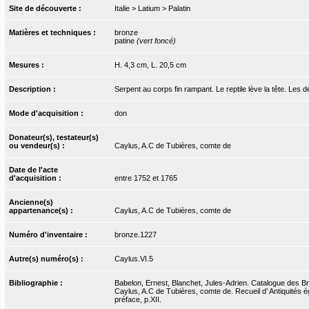
Site de découverte :
Italie > Latium > Palatin
Matières et techniques :
bronze
patine
(vert foncé)
Mesures :
H. 4,3 cm, L. 20,5 cm
Description :
Serpent au corps fin rampant. Le reptile lève la tête. Les d
Mode d'acquisition :
don
Donateur(s), testateur(s)
ou vendeur(s) :
Caylus, A.C de Tubières, comte de
Date de l'acte
d'acquisition :
entre 1752 et 1765
Ancienne(s)
appartenance(s) :
Caylus, A.C de Tubières, comte de
Numéro d'inventaire :
bronze.1227
Autre(s) numéro(s) :
Caylus.VI.5
Bibliographie :
Babelon, Ernest, Blanchet, Jules-Adrien. Catalogue des Bro
Caylus, A.C de Tubières, comte de. Recueil d’ Antiquités ég
préface, p.XII.