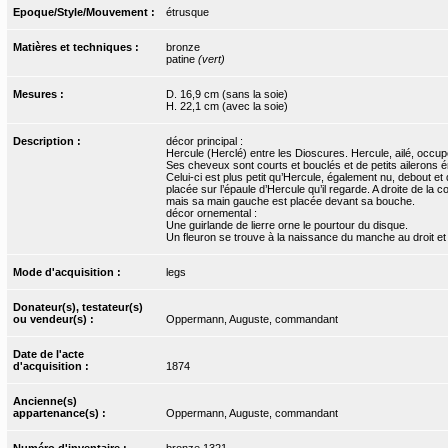
Epoque/Style/Mouvement :
étrusque
Matières et techniques :
bronze
patine
(vert)
Mesures :
D. 16,9 cm (sans la soie)
H. 22,1 cm (avec la soie)
Description :
décor principal :
Hercule (Herclé) entre les Dioscures. Hercule, ailé, occupe 
Ses cheveux sont courts et bouclés et de petits ailerons é
Celui-ci est plus petit qu’Hercule, également nu, debout et 
placée sur l’épaule d’Hercule qu’il regarde. A droite de la
mais sa main gauche est placée devant sa bouche.
décor ornemental :
Une guirlande de lierre orne le pourtour du disque.
Un fleuron se trouve à la naissance du manche au droit et
Mode d'acquisition :
legs
Donateur(s), testateur(s)
ou vendeur(s) :
Oppermann, Auguste, commandant
Date de l'acte
d'acquisition :
1874
Ancienne(s)
appartenance(s) :
Oppermann, Auguste, commandant
Numéro d'inventaire :
bronze.1321