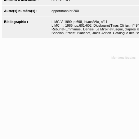
Autre(s) numéro(s) :
oppermann.br.200
Bibliographie :
LIMC V. 1990, p.698, Iolaos/Vile, n°11.
LIMC III. 1986, pp.601-602, Dioskouroi/Tinas Cliniar, n°49°
Rebuffat-Emmanuel, Denise. Le Miroir étrusque, d’après l
Babelon, Ernest, Blanchet, Jules-Adrien. Catalogue des Bro
Mentions légales