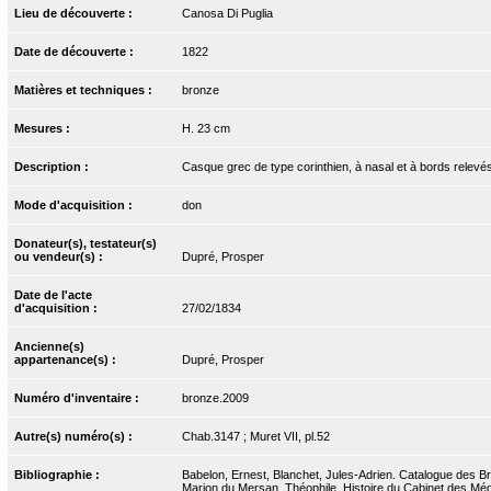
Lieu de découverte :
Canosa Di Puglia
Date de découverte :
1822
Matières et techniques :
bronze
Mesures :
H. 23 cm
Description :
Casque grec de type corinthien, à nasal et à bords relevés
Mode d'acquisition :
don
Donateur(s), testateur(s)
ou vendeur(s) :
Dupré, Prosper
Date de l'acte
d'acquisition :
27/02/1834
Ancienne(s)
appartenance(s) :
Dupré, Prosper
Numéro d'inventaire :
bronze.2009
Autre(s) numéro(s) :
Chab.3147 ; Muret VII, pl.52
Bibliographie :
Babelon, Ernest, Blanchet, Jules-Adrien. Catalogue des Bro
Marion du Mersan, Théophile. Histoire du Cabinet des Médai