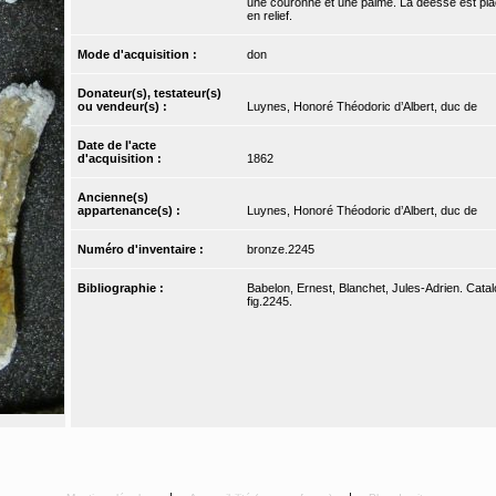
une couronne et une palme. La déesse est placé
en relief.
Mode d'acquisition :
don
Donateur(s), testateur(s)
ou vendeur(s) :
Luynes, Honoré Théodoric d’Albert, duc de
Date de l'acte
d'acquisition :
1862
Ancienne(s)
appartenance(s) :
Luynes, Honoré Théodoric d’Albert, duc de
Numéro d'inventaire :
bronze.2245
Bibliographie :
Babelon, Ernest, Blanchet, Jules-Adrien. Catal
fig.2245.