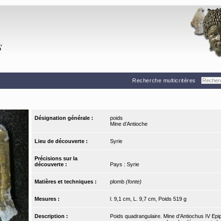
Recherche multicritères
Désignation générale :
poids
Mine d’Antioche
Lieu de découverte :
Syrie
Précisions sur la
découverte :
Pays : Syrie
Matières et techniques :
plomb
(fonte)
Mesures :
l. 9,1 cm, L. 9,7 cm, Poids 519 g
Description :
Poids quadrangulaire. Mine d’Antiochus IV Epi