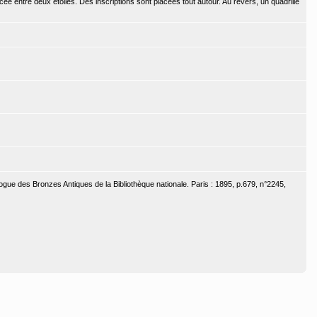
e entre deux étoiles. Des inscriptions sont placées tout autour. Au revers, un quadrillé
ogue des Bronzes Antiques de la Bibliothèque nationale. Paris : 1895, p.679, n°2245,