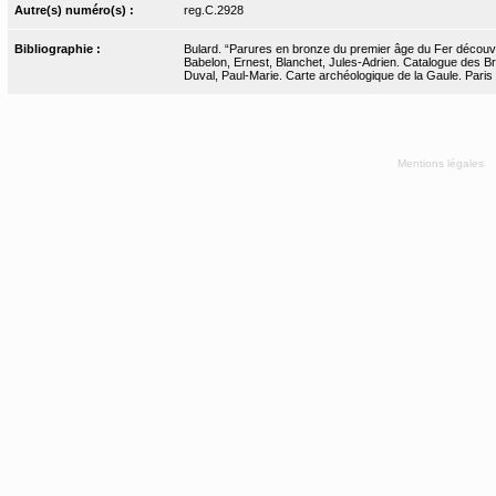
Autre(s) numéro(s) :
reg.C.2928
Bibliographie :
Bulard. “Parures en bronze du premier âge du Fer découve
Babelon, Ernest, Blanchet, Jules-Adrien. Catalogue des Bro
Duval, Paul-Marie. Carte archéologique de la Gaule. Paris
Mentions légales