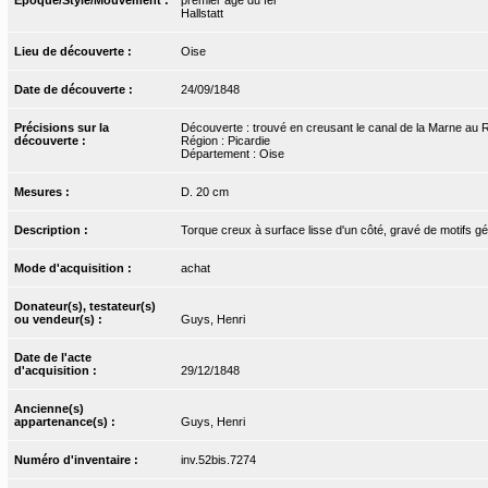
Hallstatt
Lieu de découverte :
Oise
Date de découverte :
24/09/1848
Précisions sur la
Découverte : trouvé en creusant le canal de la Marne au Rh
découverte :
Région : Picardie
Département : Oise
Mesures :
D. 20 cm
Description :
Torque creux à surface lisse d'un côté, gravé de motifs gé
Mode d'acquisition :
achat
Donateur(s), testateur(s)
ou vendeur(s) :
Guys, Henri
Date de l'acte
d'acquisition :
29/12/1848
Ancienne(s)
appartenance(s) :
Guys, Henri
Numéro d'inventaire :
inv.52bis.7274