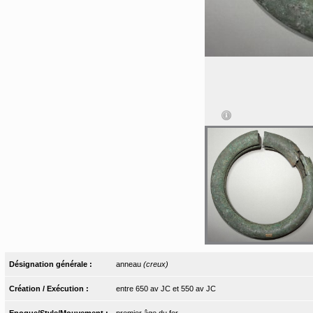
Désignation générale :
anneau
(creux)
Création / Exécution :
entre 650 av JC et 550 av JC
Epoque/Style/Mouvement :
premier âge du fer