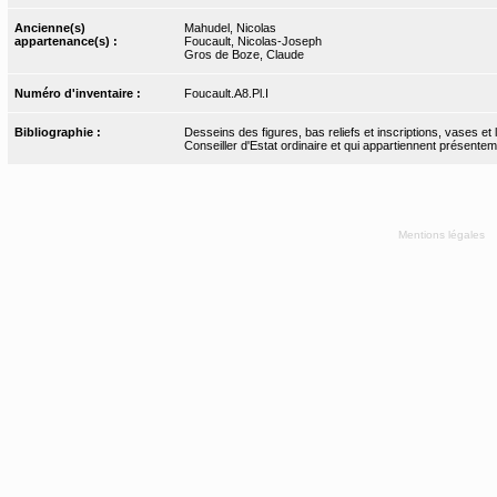
Ancienne(s)
Mahudel, Nicolas
appartenance(s) :
Foucault, Nicolas-Joseph
Gros de Boze, Claude
Numéro d'inventaire :
Foucault.A8.Pl.I
Bibliographie :
Desseins des figures, bas reliefs et inscriptions, vases e
Conseiller d'Estat ordinaire et qui appartiennent présent
Mentions légales