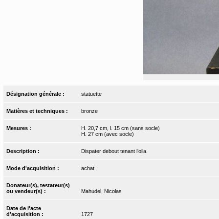
Désignation générale :
statuette
Matières et techniques :
bronze
Mesures :
H. 20,7 cm, l. 15 cm (sans socle)
H. 27 cm (avec socle)
Description :
Dispater debout tenant l’olla.
Mode d'acquisition :
achat
Donateur(s), testateur(s)
ou vendeur(s) :
Mahudel, Nicolas
Date de l'acte
d'acquisition :
1727