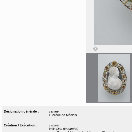
Désignation générale :
camée
Lucrèce de Médicis
Création / Exécution :
camée :
Italie
(lieu de camée)