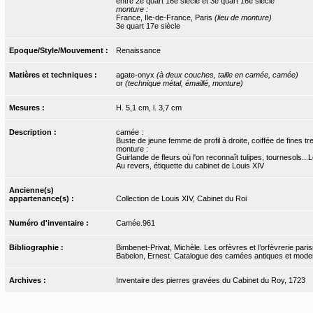
entre 2e quart 16e siècle et 3e quart 16e siècle
monture :
France, Ile-de-France, Paris
(lieu de monture)
3e quart 17e siècle
Epoque/Style/Mouvement :
Renaissance
Matières et techniques :
agate-onyx
(à deux couches, taille en camée, camée)
or
(technique métal, émaillé, monture)
Mesures :
H. 5,1 cm, l. 3,7 cm
Description :
camée :
Buste de jeune femme de profil à droite, coiffée de fines t
monture :
Guirlande de fleurs où l'on reconnaît tulipes, tournesols.
Au revers, étiquette du cabinet de Louis XIV
Ancienne(s)
appartenance(s) :
Collection de Louis XIV, Cabinet du Roi
Numéro d'inventaire :
Camée.961
Bibliographie :
Bimbenet-Privat, Michèle. Les orfèvres et l’orfèvrerie pari
Babelon, Ernest. Catalogue des camées antiques et modern
Archives :
Inventaire des pierres gravées du Cabinet du Roy, 1723