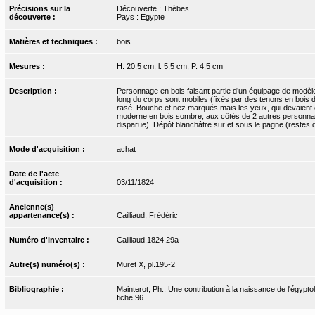
Précisions sur la
Découverte : Thèbes
découverte :
Pays : Egypte
Matières et techniques :
bois
Mesures :
H. 20,5 cm, l. 5,5 cm, P. 4,5 cm
Description :
Personnage en bois faisant partie d’un équipage de modèle
long du corps sont mobiles (fixés par des tenons en bois d
rasé. Bouche et nez marqués mais les yeux, qui devaient êt
moderne en bois sombre, aux côtés de 2 autres personnages
disparue). Dépôt blanchâtre sur et sous le pagne (restes 
Mode d'acquisition :
achat
Date de l'acte
d'acquisition :
03/11/1824
Ancienne(s)
appartenance(s) :
Cailliaud, Frédéric
Numéro d'inventaire :
Cailliaud.1824.29a
Autre(s) numéro(s) :
Muret X, pl.195-2
Bibliographie :
Mainterot, Ph.. Une contribution à la naissance de l'égyptol
fiche 96.