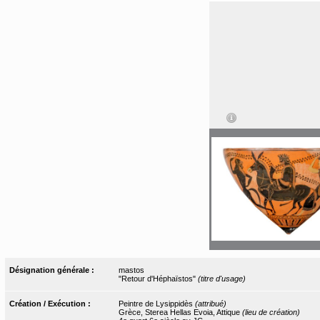
Désignation générale :
mastos
"Retour d'Héphaïstos"
(titre d'usage)
Création / Exécution :
Peintre de Lysippidès
(attribué)
Grèce, Sterea Hellas Evoia, Attique
(lieu de création)