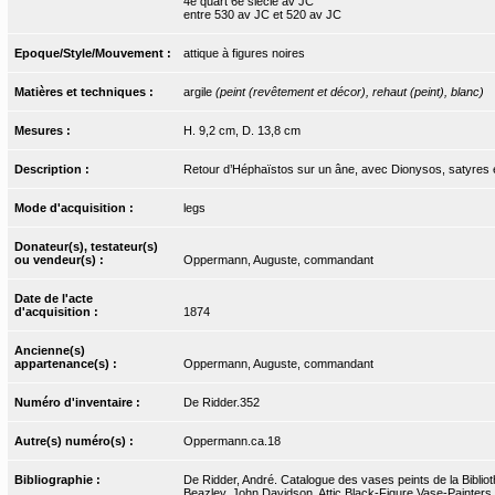
4e quart 6e siècle av JC
entre 530 av JC et 520 av JC
Epoque/Style/Mouvement :
attique à figures noires
Matières et techniques :
argile
(peint (revêtement et décor), rehaut (peint), blanc)
Mesures :
H. 9,2 cm, D. 13,8 cm
Description :
Retour d’Héphaïstos sur un âne, avec Dionysos, satyres
Mode d'acquisition :
legs
Donateur(s), testateur(s)
ou vendeur(s) :
Oppermann, Auguste, commandant
Date de l'acte
d'acquisition :
1874
Ancienne(s)
appartenance(s) :
Oppermann, Auguste, commandant
Numéro d'inventaire :
De Ridder.352
Autre(s) numéro(s) :
Oppermann.ca.18
Bibliographie :
De Ridder, André. Catalogue des vases peints de la Biblioth
Beazley, John Davidson. Attic Black-Figure Vase-Painters.