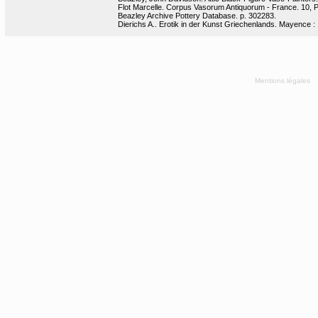
Flot Marcelle. Corpus Vasorum Antiquorum - France. 10, Par
Beazley Archive Pottery Database. p. 302283.
Dierichs A.. Erotik in der Kunst Griechenlands. Mayence : 
Mentions légales