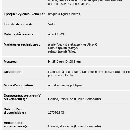
Grèce, Sterea Hellas Evoia, Attique
(lieu de création)
entre 510 av JC et 500 av JC
Epoque/Style/Mouvement :
attique à figures noires
Lieu de découverte :
Vulci
Date de découverte :
avant 1843
Matières et techniques :
argile
(peint (revêtement et décor))
rehaut (peint)
(rouge)
rehaut (peint)
(blanc)
Mesures :
H. 25,9 cm, D. 20,5 cm
Description :
Canthare à une anse, à l’attache interne de laquelle, se tr
par un ane, tombe.
Mode d'acquisition :
achat en vente publique
Donateur(s), testateur(s)
ou vendeur(s) :
Canino, Prince de (Lucien Bonaparte)
Date de l'acte
d'acquisition :
17/05/1843
Ancienne(s)
appartenance(s) :
Canino, Prince de (Lucien Bonaparte)