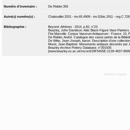
Numéro d'inventaire :
De Ridder.355
Autre(s) numéro(s) :
Chabouillet.3331 - inv.65.4909 - inv.52bis.2911 - reg.C.728
Bibliographie :
Beyond. Athènes : 2014, p.82, n°23.
Beazley, John Davidson. Attic Black-Figure Vase-Painters.
Flot Marcelle. Corpus Vasorum Antiquorum - France. 10, Par
De Ridder, André. Catalogue des vases peints de la Bibliot
De Witte, Jean-Joseph, baron. Description d’une collection 
Muret, Jean-Baptiste. Monuments antiques dessinés par J.-
Beazley Archive Pottery Database. n°301935
[www.beazley.ox.ac.uk/record/18F5455E-2139-4837-86
Mentions légales