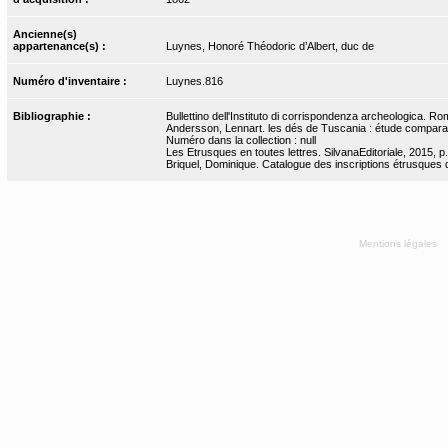
Ancienne(s)
appartenance(s) :
Luynes, Honoré Théodoric d’Albert, duc de
Numéro d'inventaire :
Luynes.816
Bibliographie :
Bullettino dell'Instituto di corrispondenza archeologica. Ro
Andersson, Lennart. les dés de Tuscania : étude compara
Numéro dans la collection : null
Les Etrusques en toutes lettres. SilvanaEditoriale, 2015, p
Briquel, Dominique. Catalogue des inscriptions étrusques d
Mentions légales