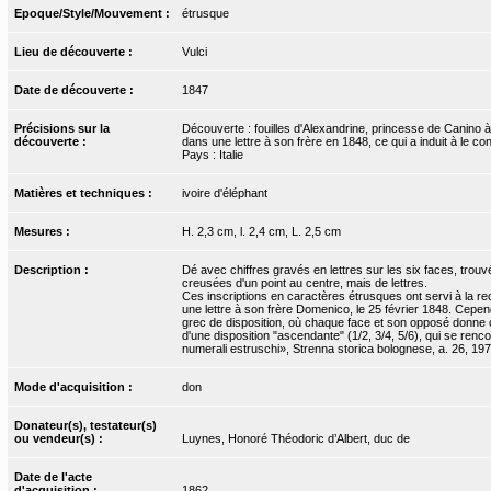
Epoque/Style/Mouvement :
étrusque
Lieu de découverte :
Vulci
Date de découverte :
1847
Précisions sur la
Découverte : fouilles d'Alexandrine, princesse de Canino à
découverte :
dans une lettre à son frère en 1848, ce qui a induit à le c
Pays : Italie
Matières et techniques :
ivoire d'éléphant
Mesures :
H. 2,3 cm, l. 2,4 cm, L. 2,5 cm
Description :
Dé avec chiffres gravés en lettres sur les six faces, tro
creusées d'un point au centre, mais de lettres.
Ces inscriptions en caractères étrusques ont servi à la 
une lettre à son frère Domenico, le 25 février 1848. Cepen
grec de disposition, où chaque face et son opposé donne c
d'une disposition "ascendante" (1/2, 3/4, 5/6), qui se ren
numerali estruschi», Strenna storica bolognese, a. 26, 197
Mode d'acquisition :
don
Donateur(s), testateur(s)
ou vendeur(s) :
Luynes, Honoré Théodoric d’Albert, duc de
Date de l'acte
d'acquisition :
1862