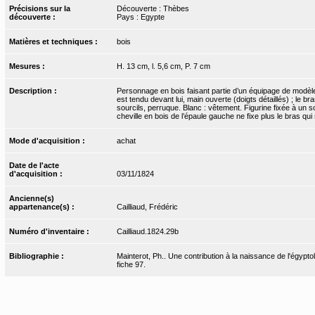
Précisions sur la
Découverte : Thèbes
découverte :
Pays : Egypte
Matières et techniques :
bois
Mesures :
H. 13 cm, l. 5,6 cm, P. 7 cm
Description :
Personnage en bois faisant partie d’un équipage de modèl
est tendu devant lui, main ouverte (doigts détaillés) ; le 
sourcils, perruque. Blanc : vêtement. Figurine fixée à un
cheville en bois de l’épaule gauche ne fixe plus le bras qu
Mode d'acquisition :
achat
Date de l'acte
d'acquisition :
03/11/1824
Ancienne(s)
appartenance(s) :
Cailliaud, Frédéric
Numéro d'inventaire :
Cailliaud.1824.29b
Bibliographie :
Mainterot, Ph.. Une contribution à la naissance de l'égyptol
fiche 97.