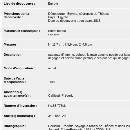
Lieu de découverte :
Egypte
Précisions sur la
Découverte : Egypte, nécropole de Thèbes
découverte :
Pays : Egypte
Date de découverte : peu avant 1818
Matières et techniques :
ronde bosse
calcaire
Mesures :
H. 11,7 cm, l. 5,9 cm, E. 4,8 cm
Description :
statuette d’homme, debout, la main gauche posée sur la poit
dégagée et coiffée d’une perruque “en poche” qui dégage les
Mode d'acquisition :
achat
Date de l'acte
d'acquisition :
1819
Ancienne(s)
appartenance(s) :
Cailliaud, Frédéric
Numéro d'inventaire :
inv.53.778bis
Autre(s) numéro(s) :
349; 583; 20
Bibliographie :
Cailliaud, Frédéric. Voyage à l’oasis de Thèbes et dans les
Jomard, Edme-François, 1821, pl.XXXV, 1-2.