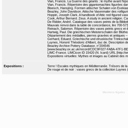
Vian, Francis. La Guerre des géants : le mythe avant l'épo
Vian, Francis. Répertoire des gigantomachies figurées dans 
Bloesch, Hansjörg. Formen attischer Schalen von Exekias 
Beazley, John Davidson. Attische Vasenmaler des rotfigurig
Hoppin, Joseph Clark. A handbook of Attic red-figured vase
Cook, Arthur Bernard. Zeus. A study in ancient religion. Cam
De Ridder, André. Catalogue des vases peints de la Bibliot
Mauvais renvoi dans la table de concordance, lire 700-573
Reinach, Salomon. Répertoire des vases peints grecs et étr
Hartwig, Paul. Die griechischen Meisterschalen der Blütheze
Département des médailles, pierres gravées et antiques 
Gerhard, Eduard. Griechische und etruskische Trinkschal
Luynes, Honoré Théodoric d’Albert, duc de. Description de 
Beazley Archive Pottery Database. n°204546
[www.beazley.ox.ac.uk/record/CDC9F027-FABA-47F1-B
LIMC-France. LIMCicon ID 15420 (N. Icard) URL [http://ww
Expositions virtuelles: Mythes et images au Cabinet des m
Expositions :
Terre ! Escales mythiques en Méditerranée. Trésors de la Bn
De rouge et de noir : vases grecs de la collection Luynes
Mentions légales