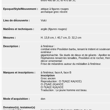
entre 480 av JC et 470 av JC
Epoque/Style/Mouvement :
attique à figures rouges
archaïque grec récent
Lieu de découverte :
Vulci
Matières et techniques :
argile
(figures rouges)
Mesures :
H. 13,8 cm, l. 40,7 cm, D. 32,2 cm
Description :
à l'intérieur :
combat entre Poséidon barbu, tenant le trident et soulevant
extérieur :
gigantomachie. Six duels de dieux et de géants : Apollon t
Hephaïstos tenant les tenailles, Poséidon et le rocher, He
décor ornemental :
Frise de méandres autour du médaillon à l'intérieur.
Marques et inscriptions :
à l'intérieur, face A, face B
inscription
Grec ancien
Reproduction : Ο Π(ΑΙ)Σ ΚΑ(ΛΟΣ)
Ο (Π)ΑΙΣ (Κ)ΑΛΟΣ
Ο Π(ΑΙ)Σ Κ(Α)ΛΟΣ
Traduction : Le jeune homme est beau.
Mode d'acquisition :
don
Donateur(s), testateur(s)