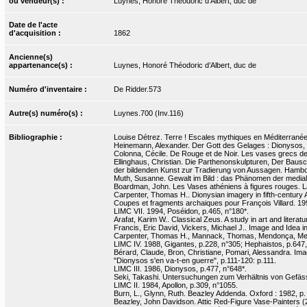
ou vendeur(s) :
Luynes, Honoré Théodoric d’Albert, duc de
Date de l'acte
d'acquisition :
1862
Ancienne(s)
appartenance(s) :
Luynes, Honoré Théodoric d’Albert, duc de
Numéro d'inventaire :
De Ridder.573
Autre(s) numéro(s) :
Luynes.700 (Inv.116)
Bibliographie :
Louise Détrez. Terre ! Escales mythiques en Méditerranée. 
Heinemann, Alexander. Der Gott des Gelages : Dionysos, S
Colonna, Cécile. De Rouge et de Noir. Les vases grecs de l
Ellinghaus, Christian. Die Parthenonskulpturen, Der Baus
der bildenden Kunst zur Tradierung von Aussagen. Hambour
Muth, Susanne. Gewalt im Bild : das Phänomen der mediale
Boardman, John. Les Vases athéniens à figures rouges. La
Carpenter, Thomas H.. Dionysian imagery in fifth-century 
Coupes et fragments archaiques pour François Villard. 19
LIMC VII. 1994, Poséidon, p.465, n°180*.
Arafat, Karim W.. Classical Zeus. A study in art and literat
Francis, Eric David, Vickers, Michael J.. Image and Idea i
Carpenter, Thomas H., Mannack, Thomas, Mendonça, Melan
LIMC IV. 1988, Gigantes, p.228, n°305; Hephaistos, p.647,
Bérard, Claude, Bron, Christiane, Pomari, Alessandra. I
"Dionysos s'en va-t-en guerre", p.111-120: p.111.
LIMC III. 1986, Dionysos, p.477, n°648*.
Seki, Takashi. Untersuchungen zum Verhältnis von Gefässf
LIMC II. 1984, Apollon, p.309, n°1055.
Burn, L., Glynn, Ruth. Beazley Addenda. Oxford : 1982, p.
Beazley, John Davidson. Attic Red-Figure Vase-Painters (2