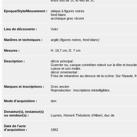
entre 500 av JC et 480 av JC
Epoque/Style/Mouvement :
attique à figures noires
fond blanc
archaïque grec récent
Lieu de découverte :
Vulci
Matières et techniques :
argile
(figures noires, fond blanc)
Mesures :
H. 19,7 cm, D. 7 cm
Description :
décor principal :
Guerrier nu, casque corinthien relevé sur la tête et boucli
cuisse et son mollet.
décor ornemental :
Frise de méandres au-dessus de la scène. Sur l'épaule, fri
Marques et inscriptions :
Grec ancien
Reproduction : Inscriptions inintelligibles.
Mode d'acquisition :
don
Donateur(s), testateur(s)
ou vendeur(s) :
Luynes, Honoré Théodoric d’Albert, duc de
Date de l'acte
d'acquisition :
1862