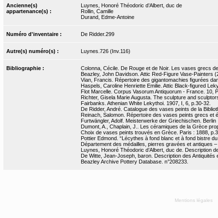
Ancienne(s)
Luynes, Honoré Théodoric d’Albert, duc de
appartenance(s) :
Rollin, Camille
Durand, Edme-Antoine
Numéro d'inventaire :
De Ridder.299
Autre(s) numéro(s) :
Luynes.726 (Inv.116)
Bibliographie :
Colonna, Cécile. De Rouge et de Noir. Les vases grecs de la
Beazley, John Davidson. Attic Red-Figure Vase-Painters (2
Vian, Francis. Répertoire des gigantomachies figurées dans 
Haspels, Caroline Henriette Emilie. Attic Black-figured Leky
Flot Marcelle. Corpus Vasorum Antiquorum - France. 10, Par
Richter, Gisela Marie Augusta. The sculpture and sculptors
Fairbanks. Athenian White Lekythoi. 1907, I, 6, p.30-32.
De Ridder, André. Catalogue des vases peints de la Bibliot
Reinach, Salomon. Répertoire des vases peints grecs et étr
Furtwängler, Adolf. Meisterwerke der Griechischen. Berlin :
Dumont, A., Chaplain, J.. Les céramiques de la Grèce propr
Choix de vases peints trouvés en Grèce. Paris : 1888, p.37
Pottier Edmond. “Lécythes à fond blanc et à fond bistre du
Département des médailles, pierres gravées et antiques 
Luynes, Honoré Théodoric d’Albert, duc de. Description de 
De Witte, Jean-Joseph, baron. Description des Antiquités et
Beazley Archive Pottery Database. n°208233.
Mentions légales