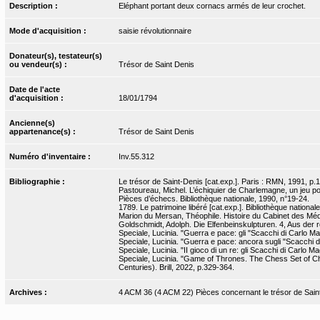
Description :
Eléphant portant deux cornacs armés de leur crochet.
Mode d'acquisition :
saisie révolutionnaire
Donateur(s), testateur(s)
ou vendeur(s) :
Trésor de Saint Denis
Date de l'acte
d'acquisition :
18/01/1794
Ancienne(s)
appartenance(s) :
Trésor de Saint Denis
Numéro d'inventaire :
Inv.55.312
Bibliographie :
Le trésor de Saint-Denis [cat.exp.]. Paris : RMN, 1991, p.
Pastoureau, Michel. L’échiquier de Charlemagne, un jeu po
Pièces d’échecs. Bibliothèque nationale, 1990, n°19-24.
1789. Le patrimoine libéré [cat.exp.]. Bibliothèque nation
Marion du Mersan, Théophile. Histoire du Cabinet des Médai
Goldschmidt, Adolph. Die Elfenbeinskulpturen. 4, Aus der ro
Speciale, Lucinia. "Guerra e pace: gli "Scacchi di Carlo Ma
Speciale, Lucinia. "Guerra e pace: ancora sugli "Scacchi di 
Speciale, Lucinia. "II gioco di un re: gli Scacchi di Carlo
Speciale, Lucinia. "Game of Thrones. The Chess Set of Cha
Centuries). Brill, 2022, p.329-364.
Archives :
4 ACM 36 (4 ACM 22) Pièces concernant le trésor de Sain