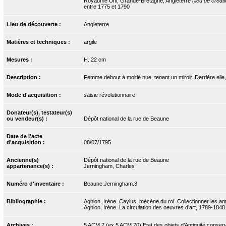
Royaume Uni, Grande-Bretagne, Angleterre
(lieu de créat
entre 1775 et 1790
Lieu de découverte :
Angleterre
Matières et techniques :
argile
Mesures :
H. 22 cm
Description :
Femme debout à moitié nue, tenant un miroir. Derrière ell
Mode d'acquisition :
saisie révolutionnaire
Donateur(s), testateur(s)
ou vendeur(s) :
Dépôt national de la rue de Beaune
Date de l'acte
d'acquisition :
08/07/1795
Ancienne(s)
Dépôt national de la rue de Beaune
appartenance(s) :
Jerningham, Charles
Numéro d'inventaire :
Beaune.Jerningham.3
Bibliographie :
Aghion, Irène. Caylus, mécène du roi. Collectionner les anti
Aghion, Irène. La circulation des oeuvres d’art, 1789-1848
Archives :
5 ACM 7 (ex 5 ACM 70) Etat des objets d’Antiquité conserv