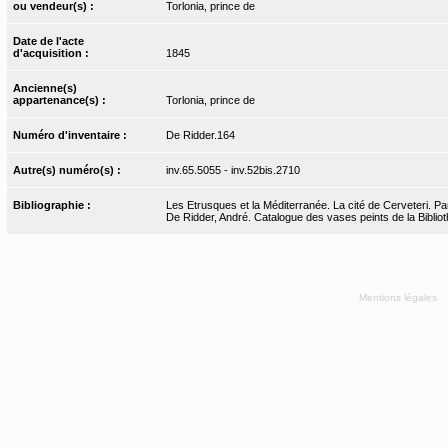
ou vendeur(s) :
Torlonia, prince de
Date de l'acte
d'acquisition :
1845
Ancienne(s)
appartenance(s) :
Torlonia, prince de
Numéro d'inventaire :
De Ridder.164
Autre(s) numéro(s) :
inv.65.5055 - inv.52bis.2710
Bibliographie :
Les Etrusques et la Méditerranée. La cité de Cerveteri. Par
De Ridder, André. Catalogue des vases peints de la Biblioth
Mentions légales