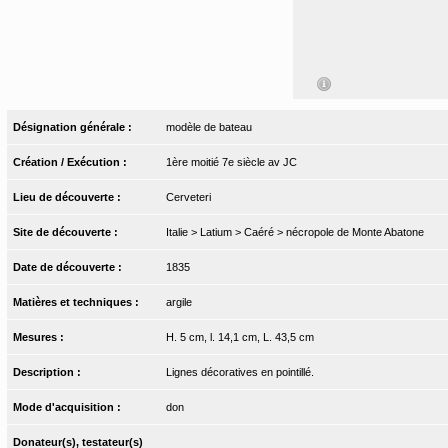
Désignation générale :
modèle de bateau
Création / Exécution :
1ère moitié 7e siècle av JC
Lieu de découverte :
Cerveteri
Site de découverte :
Italie > Latium > Caéré > nécropole de Monte Abatone
Date de découverte :
1835
Matières et techniques :
argile
Mesures :
H. 5 cm, l. 14,1 cm, L. 43,5 cm
Description :
Lignes décoratives en pointillé.
Mode d'acquisition :
don
Donateur(s), testateur(s)