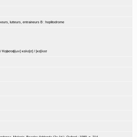
boxeurs, lutteurs, entraineurs B : hoplitodrome
/ Κηϕισοϕ[ων] καλο[σ] / [κα]λοσ