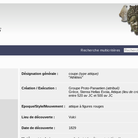
Recherche multicritères
Désignation générale :
coupe
(type attique)
"Athlètes"
Création / Exécution :
Groupe Proto-Panaetien
(attribué)
Grèce, Sterea Hellas Evoia, Attique
(lieu de cr
entre 520 av JC et 500 av JC
Epoque/Style/Mouvement :
attique à figures rouges
Lieu de découverte :
Vulci
Date de découverte :
1829