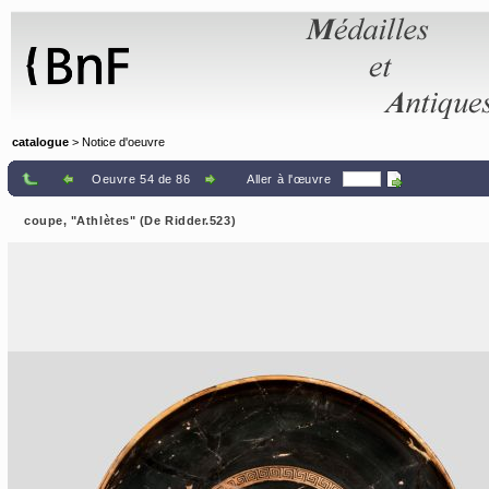
Panneau de gestion des cookies
catalogue
> Notice d'oeuvre
Oeuvre 54 de 86
Aller à l'œuvre
coupe, "Athlètes" (De Ridder.523)