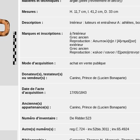
Matières et techniques :
argile
(peint (revêtement et décor))
Mesures :
H. 11,7 cm, l. 41,2 cm, D. 33 cm
Description :
Intérieur : lutteurs et entraîneur A : athlètes, 
Marques et inscriptions :
à l'intérieur
Grec ancien
Reproduction : Ασωποκλ[η]σ / [Α]ντιμαξ[οσ]
extérieur
Grec ancien
Reproduction : καλοσ / εανοσ / Ε[ρατο]στενησ 
Mode d'acquisition :
achat en vente publique
Donateur(s), testateur(s)
ou vendeur(s) :
Canino, Prince de (Lucien Bonaparte)
Date de l'acte
d'acquisition :
17/05/1843
Ancienne(s)
appartenance(s) :
Canino, Prince de (Lucien Bonaparte)
Numéro d'inventaire :
De Ridder.523
Autre(s) numéro(s) :
reg.C.724 - inv.52bis.3011 ; inv.65.4924