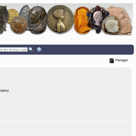
Partager
éation)