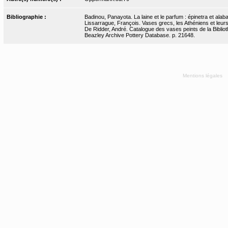
Bibliographie :
Badinou, Panayota. La laine et le parfum : épinetra et alab
Lissarrague, François. Vases grecs, les Athéniens et leurs
De Ridder, André. Catalogue des vases peints de la Bibliot
Beazley Archive Pottery Database. p. 21648.
Mentions légales