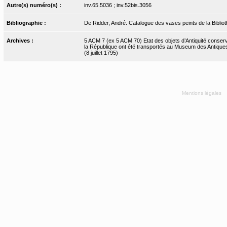
Autre(s) numéro(s) :
inv.65.5036 ; inv.52bis.3056
Bibliographie :
De Ridder, André. Catalogue des vases peints de la Bibliot
Archives :
5 ACM 7 (ex 5 ACM 70) Etat des objets d’Antiquité conserv
la République ont été transportés au Museum des Antiques
(8 juillet 1795)
Mentions légales