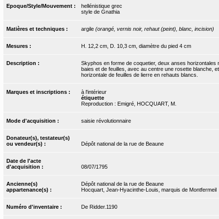
Epoque/Style/Mouvement :
hellénistique grec
style de Gnathia
Matières et techniques :
argile
(orangé, vernis noir, rehaut (peint), blanc, incision)
Mesures :
H. 12,2 cm, D. 10,3 cm, diamètre du pied 4 cm
Description :
Skyphos en forme de coquetier, deux anses horizontales min
baies et de feuilles, avec au centre une rosette blanche, e
horizontale de feuilles de lierre en rehauts blancs.
Marques et inscriptions :
à l'intérieur
étiquette
Reproduction : Emigré, HOCQUART, M.
Mode d'acquisition :
saisie révolutionnaire
Donateur(s), testateur(s)
ou vendeur(s) :
Dépôt national de la rue de Beaune
Date de l'acte
d'acquisition :
08/07/1795
Ancienne(s)
Dépôt national de la rue de Beaune
appartenance(s) :
Hocquart, Jean-Hyacinthe-Louis, marquis de Montfermeil
Numéro d'inventaire :
De Ridder.1190