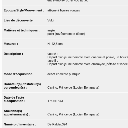
entre 480 av JC et 450 av JC
Epoque/Style/Mouvement :
attique à figures rouges
Lieu de découverte :
Vulci
Matières et techniques :
argile
peint (revêtement et décor)
Mesures :
H. 42,5 cm
Description :
face A :
Départ d’un jeune homme avec casque et phiale, un boucli
face B :
Départ d’un jeune homme avec chlamyde, pétase et lance
Mode d'acquisition :
achat en vente publique
Donateur(s), testateur(s)
ou vendeur(s) :
Canino, Prince de (Lucien Bonaparte)
Date de l'acte
d'acquisition :
17/05/1843
Ancienne(s)
appartenance(s) :
Canino, Prince de (Lucien Bonaparte)
Numéro d'inventaire :
De Ridder.394