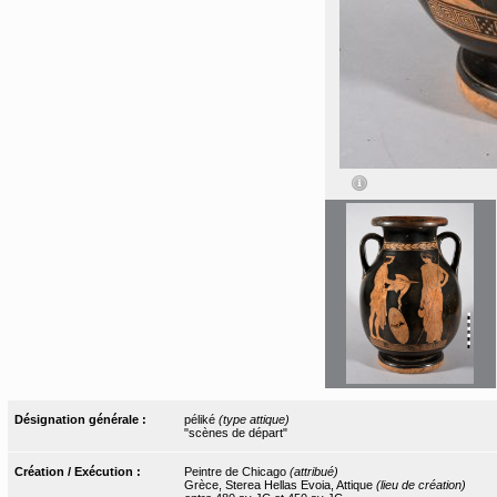
Désignation générale :
péliké
(type attique)
"scènes de départ"
Création / Exécution :
Peintre de Chicago
(attribué)
Grèce, Sterea Hellas Evoia, Attique
(lieu de création)