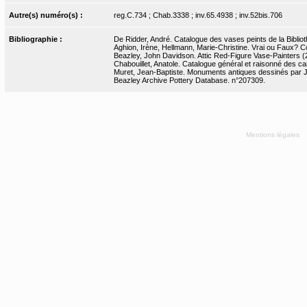
Autre(s) numéro(s) :
reg.C.734 ; Chab.3338 ; inv.65.4938 ; inv.52bis.706
Bibliographie :
De Ridder, André. Catalogue des vases peints de la Biblioth
Aghion, Irène, Hellmann, Marie-Christine. Vrai ou Faux? Copier
Beazley, John Davidson. Attic Red-Figure Vase-Painters (2
Chabouillet, Anatole. Catalogue général et raisonné des ca
Muret, Jean-Baptiste. Monuments antiques dessinés par J.-
Beazley Archive Pottery Database. n°207309.
Mentions légales