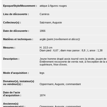
Epoque/Style/Mouvement :
attique à figures rouges
Lieu de découverte :
Camiros
Collecteur(s) :
Salzmann, Auguste
Date de découverte :
1866
Matières et techniques :
argile
(peint (revêtement et décor))
Mesures :
H. 10,5 cm
Diam pied : 6,67 ; diam max panse : 8,8 ; L anse : 1,38
Description :
Jeune homme drapé assis tourné vers la droite, jouant de l
Entièrement recouverte de vernis noir, à l’exception de la
supérieure, frise d’oves.
Mode d'acquisition :
legs
Donateur(s), testateur(s)
ou vendeur(s) :
Oppermann, Auguste, commandant
Date de l'acte
d'acquisition :
1874
Ancienne(s)
appartenance(s) :
Oppermann, Auguste, commandant