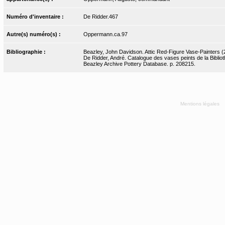
Numéro d'inventaire :
De Ridder.467
Autre(s) numéro(s) :
Oppermann.ca.97
Bibliographie :
Beazley, John Davidson. Attic Red-Figure Vase-Painters (2
De Ridder, André. Catalogue des vases peints de la Bibliot
Beazley Archive Pottery Database. p. 208215.
Mentions légales