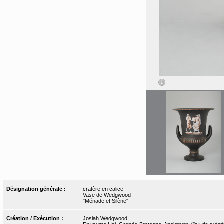
Désignation générale :
cratère en calice
Vase de Wedgwood
"Ménade et Silène"
Création / Exécution :
Josiah Wedgwood