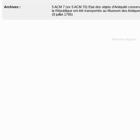
Archives :
5 ACM 7 (ex 5 ACM 70) Etat des objets d’Antiquité conserv
la République ont été transportés au Museum des Antiques
(8 juillet 1795)
Mentions légales