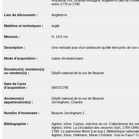
Royaume Uni, Grande-Bretagne, Angleterre
(lieu de créat
entre 1775 et 1790
Lieu de découverte :
Angleterre
Matières et techniques :
argile
Mesures :
H. 14,5 cm
Description :
Une ménade joue d’un tambourin qu’elle tient près de son or
Mode d'acquisition :
saisie révolutionnaire
Donateur(s), testateur(s)
ou vendeur(s) :
Dépôt national de la rue de Beaune
Date de l'acte
d'acquisition :
08/07/1795
Ancienne(s)
Dépôt national de la rue de Beaune
appartenance(s) :
Jerningham, Charles
Numéro d'inventaire :
Beaune.Jerningham.1
Bibliographie :
Aghion, Irène. Caylus, mécène du roi. Collectionner les anti
Aghion, Irène. La circulation des oeuvres d’art, 1789-1848
1789. Le patrimoine libéré [cat.exp.]. Bibliothèque nationa
Aghion, Irène, Hellmann, Marie-Christine. Vrai ou Faux? Copie