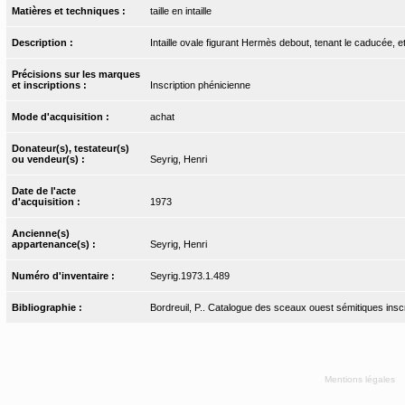
Matières et techniques :
taille en intaille
Description :
Intaille ovale figurant Hermès debout, tenant le caducée, e
Précisions sur les marques
et inscriptions :
Inscription phénicienne
Mode d'acquisition :
achat
Donateur(s), testateur(s)
ou vendeur(s) :
Seyrig, Henri
Date de l'acte
d'acquisition :
1973
Ancienne(s)
appartenance(s) :
Seyrig, Henri
Numéro d'inventaire :
Seyrig.1973.1.489
Bibliographie :
Bordreuil, P.. Catalogue des sceaux ouest sémitiques inscr
Mentions légales