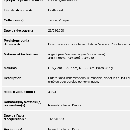
Lieu de découverte :
Berthouville
Collecteur(s) :
Taurin, Prosper
Date de découverte :
21/03/1830
Précisions sur la
découverte :
Dans un ancien sanctuaire dédié à Mercure Canetonensis
Matières et techniques :
argent
(martelé, tourné (technique métal))
argent
(fonte, rapporté, manche)
Mesures :
H. 6,7 cm, l. 29,7 cm, D. 16,2 cm, Poids 687 g
Description :
Patère sans ornement dont le manche, plat et lisse, fait c
orné de trois cercles concentriques.
Mode d'acquisition :
achat
Donateur(s), testateur(s)
ou vendeur(s) :
Raoul-Rochette, Désiré
Date de l'acte
d'acquisition :
14/05/1833
Ancienne(s)
Raoul-Rochette, Désiré