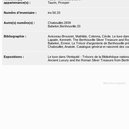
appartenance(s) :
Taurin, Prosper
Numéro d'inventaire :
inv.56.33
Autre(s) numéro(s) :
Chabouillet.2839
Babelon.Berthouville.33
Bibliographie :
Avisseau-Broustet, Mathilde, Colonna, Cécile. Le luxe dans 
Lapatin, Kenneth. The Berthouville Silver Treasure and Ro
Babelon, Ernest. Le Trésor d'argenterie de Berthouville pr
Chabouillet, Anatole. Catalogue général et raisonné des cam
Expositions :
Le luxe dans l'Antiquité - Trésors de la Bibliothèque nati
Ancient Luxury and the Roman Silver Treasure from Bertho
Mentions légales