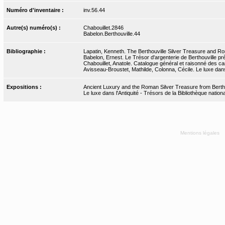
Numéro d'inventaire :
inv.56.44
Autre(s) numéro(s) :
Chabouillet.2846
Babelon.Berthouville.44
Bibliographie :
Lapatin, Kenneth. The Berthouville Silver Treasure and Ro
Babelon, Ernest. Le Trésor d'argenterie de Berthouville pr
Chabouillet, Anatole. Catalogue général et raisonné des cam
Avisseau-Broustet, Mathilde, Colonna, Cécile. Le luxe dans 
Expositions :
Ancient Luxury and the Roman Silver Treasure from Bertho
Le luxe dans l'Antiquité - Trésors de la Bibliothèque nati
Mentions légales