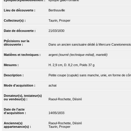
Lieu de découverte :
Berthouville
Collecteur(s) :
Taurin, Prosper
Date de découverte :
21/03/1830
Précisions sur la
découverte :
Dans un ancien sanctuaire dédié à Mercure Canetonensis
Matières et techniques :
argent
(tourné (technique métal), martelé)
Mesures :
H. 2,9 cm, D. 8,2 cm, Poids 37 g
Description :
Petite coupe (cupule) sans manche, unie, en forme de cône
Mode d'acquisition :
achat
Donateur(s), testateur(s)
ou vendeur(s) :
Raoul-Rochette, Désiré
Date de l'acte
d'acquisition :
14/05/1833
Ancienne(s)
Raoul-Rochette, Désiré
appartenance(s) :
Taurin, Prosper