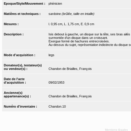
Epoque/Style/Mouvement :
phénicien
Matières et techniques :
sardoine
(brûlée, taille en intaille)
Mesures :
l. 0,95 cm, L. 1,75 cm, E. 0,9 cm
Description :
Isis debout à gauche, un disque sur la tête, ses bras ailés
surmontée d'un disque dans un croissant.
Exergue formé de hachures entrecroisées.
Au-dessus du sujet, représentation indistincte du disque sol
Mode d'acquisition :
legs
Donateur(s), testateur(s)
ou vendeur(s) :
Chandon de Briailles, François
Date de l'acte
d'acquisition :
09/02/1953
Ancienne(s)
appartenance(s) :
Chandon de Briailles, François
Numéro d'inventaire :
Chandon.10
Mentions légales