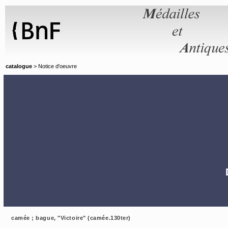
Panneau de gestion des cookies
catalogue
> Notice d'oeuvre
camée ; bague, "Victoire" (camée.130ter)