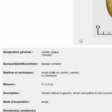
Désignation générale :
camée, bague
"Victoire"
Epoque/Style/Mouvement :
époque romaine
Matières et techniques :
nicolo
(taille en camée, camée)
or
(monture)
Mesures :
H. 1,3 cm
Description :
Victoire debout à gauche, tenant une palme et une couron
Mode d'acquisition :
achat
Donateur(s), testateur(s)