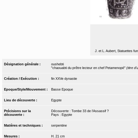
J. et L. Aubert, Statuettes f
Désignation générale :
oushebti
"chaouabti du prêtre lecteur en chef Petamenopé"
(titre d
Création / Exécution :
fin XXVe dynastie
Epoque/Style/Mouvement :
Basse Epoque
Lieu de découverte :
Egypte
Précisions sur la
Découverte : Tombe 33 de l’Assassif ?
découverte :
Pays : Egypte
Matières et techniques :
serpentine
Mesures :
H. 21 cm