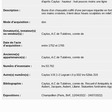
d’après Caylus : hauteur : huit pouces moins une ligne
Description :
Buste d’un chaouabti coiffé d’une perruque tripartite en fo
ses mains croisées, il tient deux houes sculptées en relief
Mode d'acquisition :
don
Donateur(s), testateur(s)
ou vendeur(s) :
Caylus, A.C de Tubières, comte de
Date de l'acte
d'acquisition :
entre 1752 et 1765
Ancienne(s)
appartenance(s) :
Caylus, A.C de Tubières, comte de
Numéro d'inventaire :
Inv.53.762
Autre(s) numéro(s) :
Caylus.V.III.1-2 Legrain t.II p.502 Inv.52bis.319
Bibliographie :
Caylus, A.C de Tubières, comte de. Recueil d’ Antiquités égy
Aubert, Jacques, Aubert, Liliane. Statuettes funéraires égy
Expositions :
Champollion (Paris, BnF, 12/04/2022 - 24/07/2022)