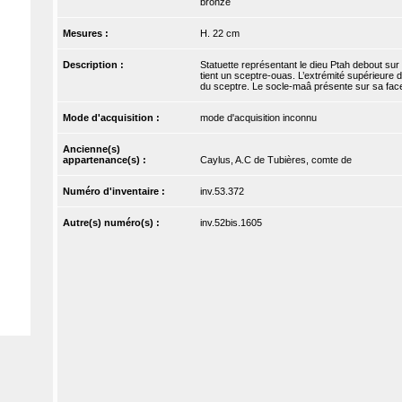
bronze
Mesures :
H. 22 cm
Description :
Statuette représentant le dieu Ptah debout sur 
tient un sceptre-ouas. L’extrémité supérieure
du sceptre. Le socle-maâ présente sur sa fac
Mode d'acquisition :
mode d'acquisition inconnu
Ancienne(s)
appartenance(s) :
Caylus, A.C de Tubières, comte de
Numéro d'inventaire :
inv.53.372
Autre(s) numéro(s) :
inv.52bis.1605