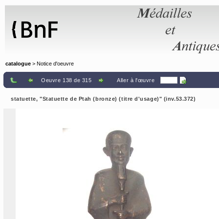
Panneau de gestion des cookies
catalogue
> Notice d'oeuvre
Oeuvre 138 de 315
Aller à l'œuvre
statuette, "Statuette de Ptah (bronze) (titre d'usage)" (inv.53.372)