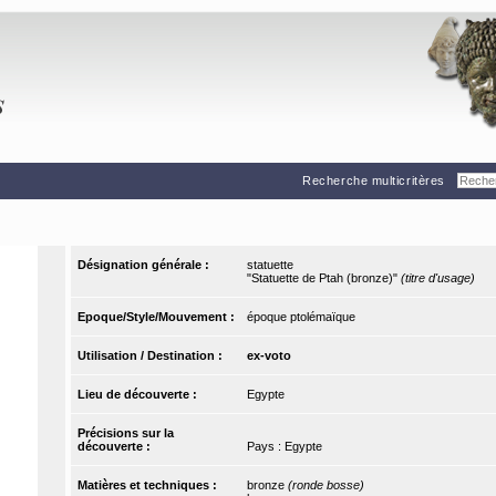
Recherche multicritères
Désignation générale :
statuette
"Statuette de Ptah (bronze)"
(titre d'usage)
Epoque/Style/Mouvement :
époque ptolémaïque
Utilisation / Destination :
ex-voto
Lieu de découverte :
Egypte
Précisions sur la
découverte :
Pays : Egypte
Matières et techniques :
bronze
(ronde bosse)