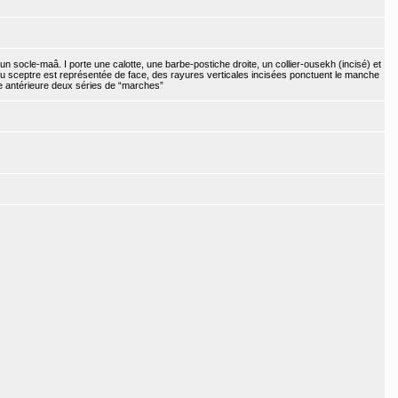
un socle-maâ. I porte une calotte, une barbe-postiche droite, un collier-ousekh (incisé) et
 du sceptre est représentée de face, des rayures verticales incisées ponctuent le manche
e antérieure deux séries de “marches”