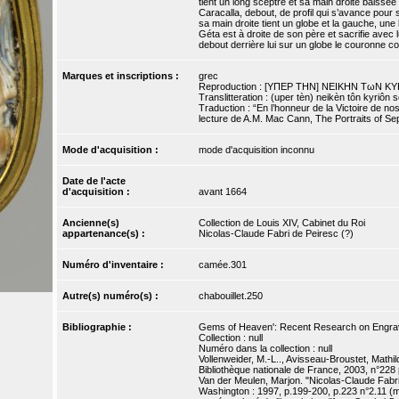
tient un long sceptre et sa main droite baissée
Caracalla, debout, de profil qui s’avance pour s
sa main droite tient un globe et la gauche, une 
Géta est à droite de son père et sacrifie avec l
debout derrière lui sur un globe le couronne co
Marques et inscriptions :
grec
Reproduction : [YΠEP THN] ΝΕΙΚΗΝ ΤωΝ 
Translitteration : (uper tèn) neikèn tôn kyriôn 
Traduction : “En l’honneur de la Victoire de n
lecture de A.M. Mac Cann, The Portraits of S
Mode d'acquisition :
mode d'acquisition inconnu
Date de l'acte
d'acquisition :
avant 1664
Ancienne(s)
Collection de Louis XIV, Cabinet du Roi
appartenance(s) :
Nicolas-Claude Fabri de Peiresc (?)
Numéro d'inventaire :
camée.301
Autre(s) numéro(s) :
chabouillet.250
Bibliographie :
Gems of Heaven': Recent Research on Engraved
Collection : null
Numéro dans la collection : null
Vollenweider, M.-L.., Avisseau-Broustet, Mathild
Bibliothèque nationale de France, 2003, n°228
Van der Meulen, Marjon. "Nicolas-Claude Fabri
Washington : 1997, p.199-200, p.223 n°2.11 