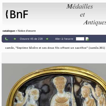
Panneau de gestion des cookies
catalogue
> Notice d'oeuvre
Oeuvre 45 de 228
Aller à l'œuvre
camée, "Septime Sévère et ses deux fils offrant un sacrifice" (camée.301)