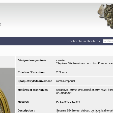
Recherche multicritères
Désignation générale :
camée
"Septime Sévère et ses deux fils offrant un sac
Création / Exécution :
209 vers
Epoque/Style/Mouvement :
romain impérial
Matières et techniques :
sardonyx
(brune, gris bleuté et brun roux, à t
or
(monture)
Mesures :
H. 3,1 cm, l. 3,2 cm
Description :
Septime Sévère est debout, de face, la tête c