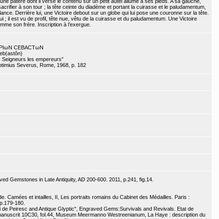
 une patère dont il verse le contenu sur un petit autel allumé à ses pieds. A sa gauche,
acrifier à son tour ; la tête ceinte du diadème et portant la cuirasse et le paludamentum,
lance. Derrière lui, une Victoire debout sur un globe qui lui pose une couronne sur la tête.
ui ; il est vu de profil, tête nue, vêtu de la cuirasse et du paludamentum. Une Victoire
mme son frère. Inscription à l’exergue.
ΚΥΡΙωΝ CΕΒΑCΤωΝ
seb(astôn)
os Seigneurs les empereurs”
eptimius Severus, Rome, 1968, p. 182
 Gemstones in Late Antiquity, AD 200-600. 2011, p.241, fig.14.
e. Camées et intailles, II, Les portraits romains du Cabinet des Médailles. Paris :
 p.179-180.
 de Peiresc and Antique Glyptic", Engraved Gems:Survivals and Revivals. Etat de
(manuscrit 10C30, fol.44, Museum Meermanno Westreenianum, La Haye : description du