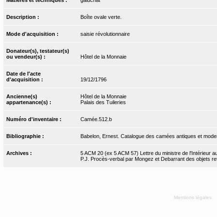
Description :
Boîte ovale verte.
Mode d'acquisition :
saisie révolutionnaire
Donateur(s), testateur(s)
ou vendeur(s) :
Hôtel de la Monnaie
Date de l'acte
d'acquisition :
19/12/1796
Ancienne(s)
Hôtel de la Monnaie
appartenance(s) :
Palais des Tuileries
Numéro d'inventaire :
Camée.512.b
Bibliographie :
Babelon, Ernest. Catalogue des camées antiques et modern
Archives :
5 ACM 20 (ex 5 ACM 57) Lettre du ministre de l'Intérieur au
P.J. Procès-verbal par Mongez et Debarrant des objets ret
Mentions légales