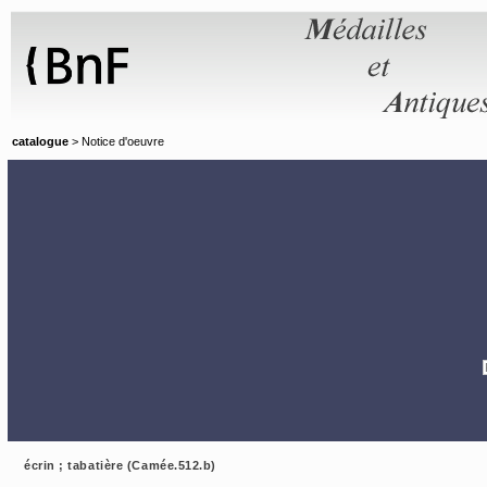
Panneau de gestion des cookies
catalogue
> Notice d'oeuvre
écrin ; tabatière (Camée.512.b)