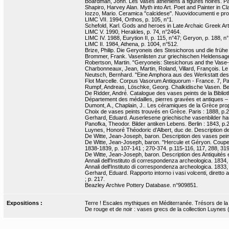
Boardman, John. Les Vases athéniens à figures noires. P
Shapiro, Harvey Alan. Myth into Art. Poet and Painter in Cl
Iozzo, Mario. Ceramica "calcidese". Nuovidocumenti e prob
LIMC VII. 1994, Orthos, p. 105, n°1.
Schefold, Karl. Gods and heroes in Late Archaic Greek Art.
LIMC V. 1990, Herakles, p. 74, n°2464.
LIMC IV. 1988, Eurytion II, p. 115, n°47; Geryon, p. 188, n°
LIMC II. 1984, Athena, p. 1004, n°512.
Brize, Philip. Die Geryoneis des Stesichoros und die frühe
Brommer, Frank. Vasenlisten zur griechischen Heldensage
Robertson, Martin. "Geryoneis: Stesichorus and the Vase-P
Charbonneaux, Jean, Martin, Roland, Villard, François. Le 
Neutsch, Bernhard. "Eine Amphora aus des Werkstatt des 
Flot Marcelle. Corpus Vasorum Antiquorum - France. 7, Pari
Rumpf, Andreas, Löschke, Georg. Chalkidische Vasen. Berlin 
De Ridder, André. Catalogue des vases peints de la Bibliot
Département des médailles, pierres gravées et antiques 
Dumont, A., Chaplain, J.. Les céramiques de la Grèce propr
Choix de vases peints trouvés en Grèce. Paris : 1888, p.2
Gerhard, Eduard. Auserlesene griechische vasenbilder haupt
Panofka, Theodor. Bilder antiken Lebens. Berlin : 1843, p.29
Luynes, Honoré Théodoric d’Albert, duc de. Description de q
De Witte, Jean-Joseph, baron. Description des vases peint
De Witte, Jean-Joseph, baron. "Hercule et Géryon. Coupe d
1838-1839, p. 107-141 ; 270-374. p.115-116, 117, 288, 319
De Witte, Jean-Joseph, baron. Description des Antiquités et
Annali dell'Instituto di correspondenza archeologica. 1834
Annali dell'Instituto di correspondenza archeologica. 1833,
Gerhard, Eduard. Rapporto intorno i vasi volcenti, diretto a
; p. 217.
Beazley Archive Pottery Database. n°909851.
Expositions :
Terre ! Escales mythiques en Méditerranée. Trésors de la Bn
De rouge et de noir : vases grecs de la collection Luynes