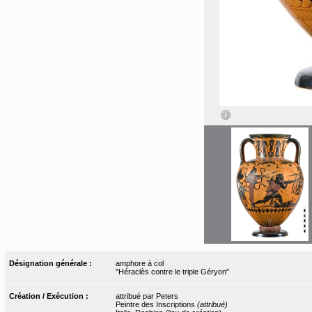
Désignation générale :
amphore à col
"Héraclès contre le triple Géryon"
Création / Exécution :
attribué par Peters
Peintre des Inscriptions
(attribué)