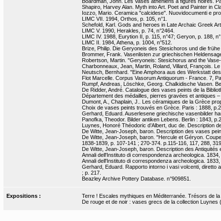
Boardman, John. Les Vases athéniens à figures noires. P
Shapiro, Harvey Alan. Myth into Art. Poet and Painter in Cl
Iozzo, Mario. Ceramica "calcidese". Nuovidocumenti e prob
LIMC VII. 1994, Orthos, p. 105, n°1.
Schefold, Karl. Gods and heroes in Late Archaic Greek Art.
LIMC V. 1990, Herakles, p. 74, n°2464.
LIMC IV. 1988, Eurytion II, p. 115, n°47; Geryon, p. 188, n°
LIMC II. 1984, Athena, p. 1004, n°512.
Brize, Philip. Die Geryoneis des Stesichoros und die frühe
Brommer, Frank. Vasenlisten zur griechischen Heldensage
Robertson, Martin. "Geryoneis: Stesichorus and the Vase-P
Charbonneaux, Jean, Martin, Roland, Villard, François. Le 
Neutsch, Bernhard. "Eine Amphora aus des Werkstatt des 
Flot Marcelle. Corpus Vasorum Antiquorum - France. 7, Pari
Rumpf, Andreas, Löschke, Georg. Chalkidische Vasen. Berlin 
De Ridder, André. Catalogue des vases peints de la Bibliot
Département des médailles, pierres gravées et antiques 
Dumont, A., Chaplain, J.. Les céramiques de la Grèce propr
Choix de vases peints trouvés en Grèce. Paris : 1888, p.2
Gerhard, Eduard. Auserlesene griechische vasenbilder haupt
Panofka, Theodor. Bilder antiken Lebens. Berlin : 1843, p.29
Luynes, Honoré Théodoric d’Albert, duc de. Description de q
De Witte, Jean-Joseph, baron. Description des vases peint
De Witte, Jean-Joseph, baron. "Hercule et Géryon. Coupe d
1838-1839, p. 107-141 ; 270-374. p.115-116, 117, 288, 319
De Witte, Jean-Joseph, baron. Description des Antiquités et
Annali dell'Instituto di correspondenza archeologica. 1834
Annali dell'Instituto di correspondenza archeologica. 1833,
Gerhard, Eduard. Rapporto intorno i vasi volcenti, diretto a
; p. 217.
Beazley Archive Pottery Database. n°909851.
Expositions :
Terre ! Escales mythiques en Méditerranée. Trésors de la Bn
De rouge et de noir : vases grecs de la collection Luynes