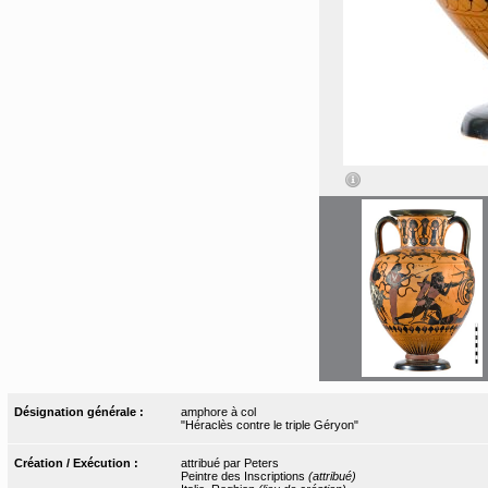
Désignation générale :
amphore à col
"Héraclès contre le triple Géryon"
Création / Exécution :
attribué par Peters
Peintre des Inscriptions
(attribué)