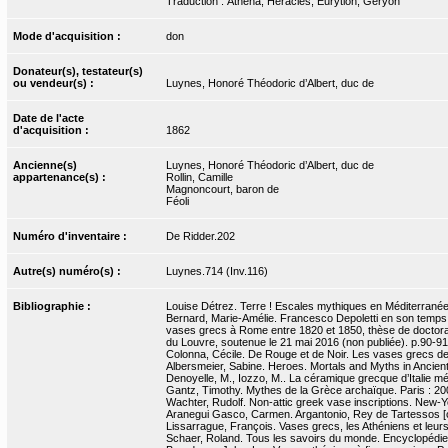
Traduction : Athéna, Héraclès, Eurytion, Géryon
Mode d'acquisition :
don
Donateur(s), testateur(s)
ou vendeur(s) :
Luynes, Honoré Théodoric d’Albert, duc de
Date de l'acte
d'acquisition :
1862
Ancienne(s)
Luynes, Honoré Théodoric d’Albert, duc de
appartenance(s) :
Rollin, Camille
Magnoncourt, baron de
Féoli
Numéro d'inventaire :
De Ridder.202
Autre(s) numéro(s) :
Luynes.714 (Inv.116)
Bibliographie :
Louise Détrez. Terre ! Escales mythiques en Méditerranée.
Bernard, Marie-Amélie. Francesco Depoletti en son temps. E
vases grecs à Rome entre 1820 et 1850, thèse de doctorat 
du Louvre, soutenue le 21 mai 2016 (non publiée). p.90-91,
Colonna, Cécile. De Rouge et de Noir. Les vases grecs de l
Albersmeier, Sabine. Heroes. Mortals and Myths in Ancient G
Denoyelle, M., Iozzo, M.. La céramique grecque d’Italie méri
Gantz, Timothy. Mythes de la Grèce archaïque. Paris : 200
Wachter, Rudolf. Non-attic greek vase inscriptions. New-Y
Aranegui Gasco, Carmen. Argantonio, Rey de Tartessos [cat
Lissarrague, François. Vases grecs, les Athéniens et leurs
Schaer, Roland. Tous les savoirs du monde. Encyclopédies 