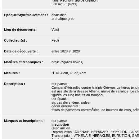
Italie, Reghion
(lieu de création)
530 av JC
(vers)
Epoque/Style/Mouvement :
chalcidien
archaïque grec
Lieu de découverte :
Vulci
Collecteur(s) :
Féoli
Date de découverte :
entre 1828 et 1829
Matières et techniques :
argile
(figures noires)
Mesures :
H. 41,4 cm, D. 27,3 cm
Description :
sur panse :
Combat d'Héraclès contre le triple Géryon. Le héros tend son
est assisté de la déesse Athéna, munie de sa lance. Le chi
figurés les cinq boeufs du troupeau.
sur épaule :
six cavaliers, deux aigles.
décor ornemental :
frises de palmettes entremêlées, de boutons de lotus, arê
Marques et inscriptions :
sur panse
inscription
Grec ancien
Reproduction : ΑΘΕΝΑΙΕ, ΗΕΡΑΚΛΕΣ, ΕΥΡΥΤΙΟΝ, ΓAP
Transcription : ATHENAIE, HERAKLES, EURUTION, G